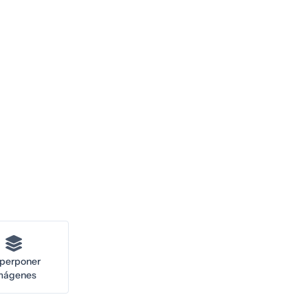
perponer
mágenes