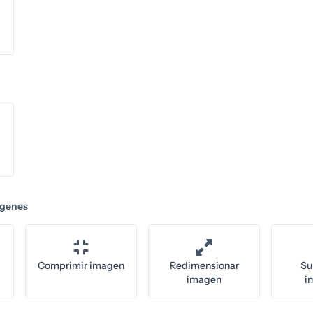
ágenes
Comprimir imagen
Redimensionar
Su
imagen
i