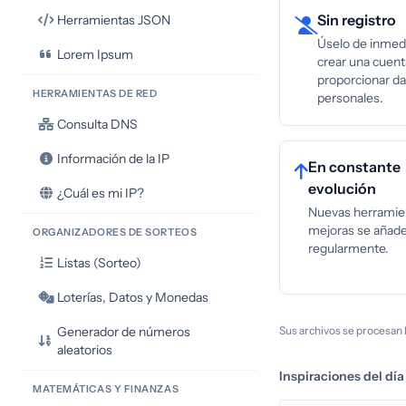
Sin registro
Herramientas JSON
Úselo de inmedi
Lorem Ipsum
crear una cuent
proporcionar d
HERRAMIENTAS DE RED
personales.
Consulta DNS
Información de la IP
En constante
evolución
¿Cuál es mi IP?
Nuevas herramie
mejoras se añad
ORGANIZADORES DE SORTEOS
regularmente.
Listas (Sorteo)
Loterías, Datos y Monedas
Generador de números
Sus archivos se procesan 
aleatorios
Inspiraciones del día
MATEMÁTICAS Y FINANZAS