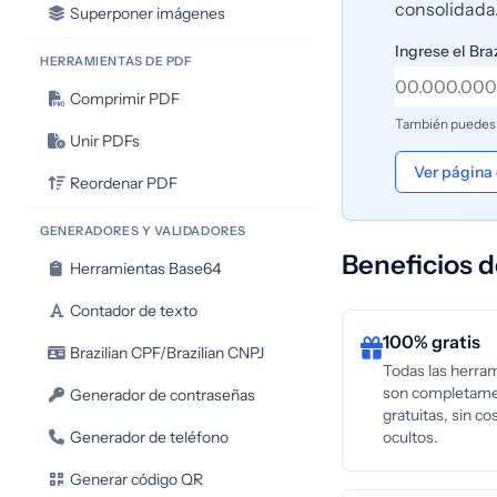
consolidada
Superponer imágenes
Ingrese el Bra
HERRAMIENTAS DE PDF
Comprimir PDF
También puedes us
Unir PDFs
Ver página
Reordenar PDF
GENERADORES Y VALIDADORES
Beneficios d
Herramientas Base64
Contador de texto
100% gratis
Brazilian CPF/Brazilian CNPJ
Todas las herra
son completam
Generador de contraseñas
gratuitas, sin co
Generador de teléfono
ocultos.
Generar código QR