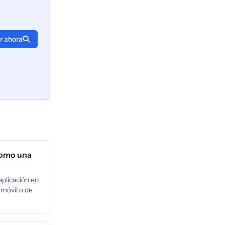
r ahora
como una
aplicación en
 móvil o de