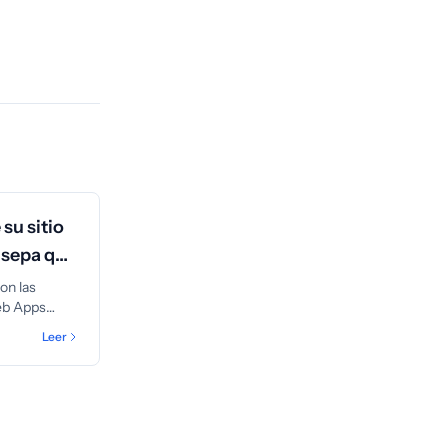
su sitio
 sepa qué
on las
eb Apps
transformar
Leer
aplicación
pasar por
s. Aprenda
y cómo