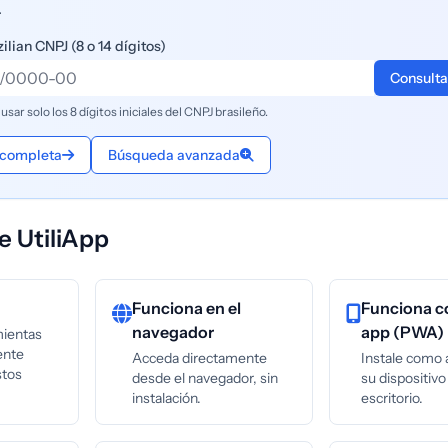
.
zilian CNPJ (8 o 14 dígitos)
Consulta
ar solo los 8 dígitos iniciales del CNPJ brasileño.
 completa
Búsqueda avanzada
e UtiliApp
Funciona en el
Funciona 
navegador
app (PWA)
mientas
ente
Acceda directamente
Instale como 
stos
desde el navegador, sin
su dispositivo
instalación.
escritorio.