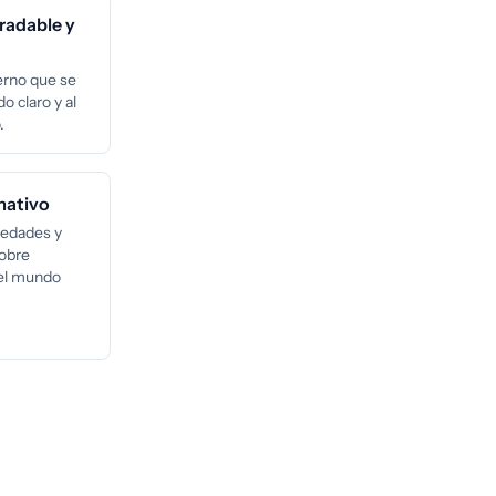
gradable y
rno que se
o claro y al
.
mativo
vedades y
sobre
 el mundo