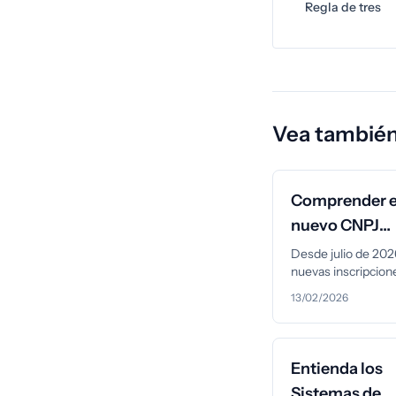
Regla de tres
Vea también
Comprender e
nuevo CNPJ
alfanumérico
Desde julio de 2026
nuevas inscripcion
Brasil
empresas brasileñ
13/02/2026
utilizarán un form
alfanumérico. Des
cambia, qué perm
igual y cómo prepa
Entienda los
Sistemas de