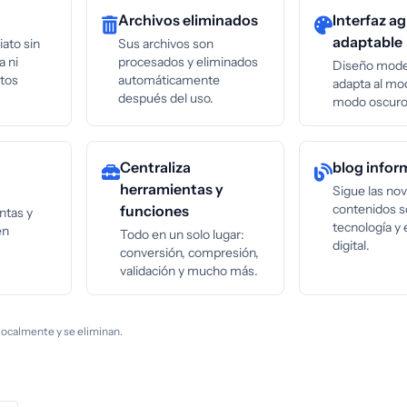
Archivos eliminados
Interfaz a
adaptable
ato sin
Sus archivos son
a ni
procesados y eliminados
Diseño mode
atos
automáticamente
adapta al mod
después del uso.
modo oscuro
Centraliza
blog infor
herramientas y
Sigue las no
contenidos 
funciones
ntas y
tecnología y
en
Todo en un solo lugar:
digital.
conversión, compresión,
validación y mucho más.
localmente y se eliminan.