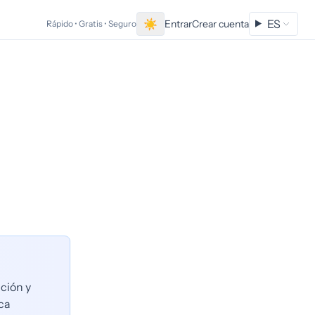
☀
ES
Entrar
Crear cuenta
Rápido • Gratis • Seguro
cción y
ica