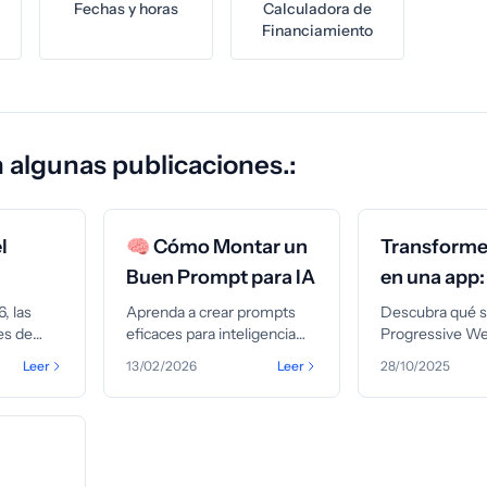
Fechas y horas
Calculadora de
Financiamiento
 algunas publicaciones.:
l
🧠 Cómo Montar un
Transforme 
Buen Prompt para IA
en una app:
 de
es un PWA
, las
Aprenda a crear prompts
Descubra qué s
es de
eficaces para inteligencia
Progressive W
as
artificial. Consejos prácticos
(PWA) y cómo 
Leer
13/02/2026
Leer
28/10/2025
ato CNPJ
para obtener respuestas
su sitio en una 
cubra qué
precisas y útiles, ya sea para
instalable, sin 
anece
textos, imágenes, código o
tiendas de app
rarse.
automatización.
los beneficios 
funciona.