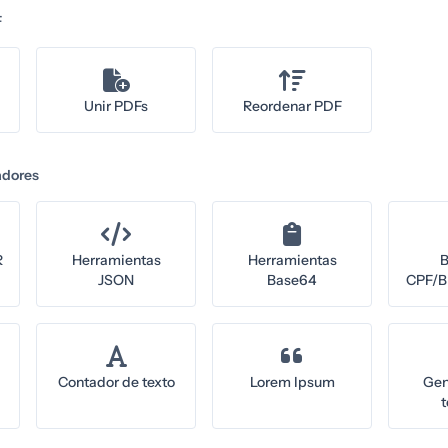
F
Unir PDFs
Reordenar PDF
adores
R
Herramientas
Herramientas
B
JSON
Base64
CPF/Br
Contador de texto
Lorem Ipsum
Gen
t