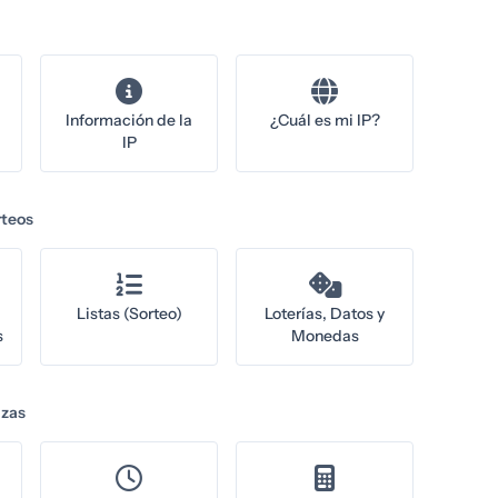
Información de la
¿Cuál es mi IP?
IP
rteos
Listas (Sorteo)
Loterías, Datos y
s
Monedas
nzas