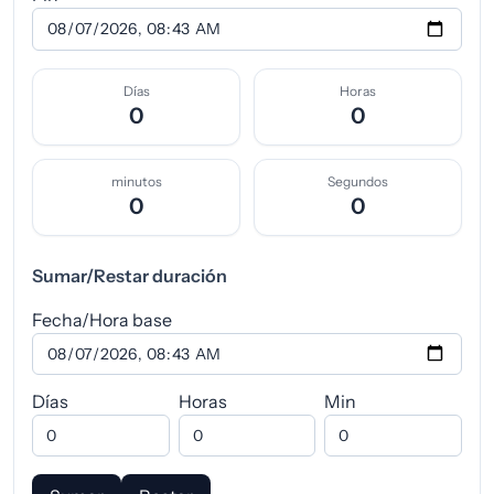
Días
Horas
0
0
minutos
Segundos
0
0
Sumar/Restar duración
Fecha/Hora base
Días
Horas
Min