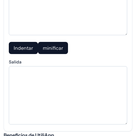
Indentar
minificar
Salida
Beneficios de UtiliApp