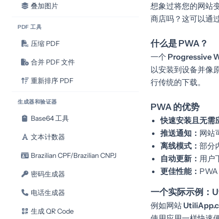
想象过将您的网站变成可
叠加图片
商店吗？这可以通
PDF 工具
什么是 PWA？
压缩 PDF
一个
Progressive 
合并 PDF 文件
以安装到设备并像
重新排序 PDF
行传统的下载。
生成器和验证器
PWA 的优势
Base64 工具
快速安装且无需
推送通知：
网站
文本计数器
离线模式：
部分
Brazilian CPF/Brazilian CNPJ
自动更新：
用户
更佳性能：
PW
密码生成器
一个实际示例：Uti
电话生成器
例如网站
UtiliApp
生成 QR Code
使用应用一样快速