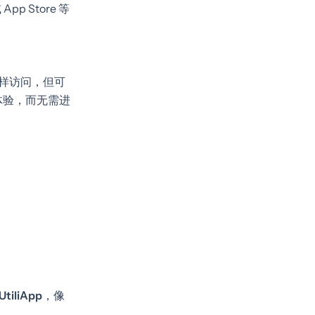
p Store 等
样访问，但可
体验，而无需进
iliApp
，像