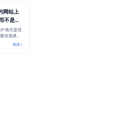
的网站上
 而不是
G
bP 格式是优
的最佳选择。
达 45%，
阅读
质量。