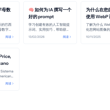
字母数
🧠 如何为 IA 撰写一个
为什么在您
好的 prompt
使用 WebP
PNG 或 JPE
新的巴西
学习创建有效的人工智能提
了解为什么 We
母数字混
示词。实用技巧，帮助获得
化您网站图像
。了解会发
准确且有用的回答，无论是
将文件大小减少多
阅读
13/02/2026
阅读
10/11/2025
保持不
用于文本、图像、代码还是
同时保持视觉
准备。
自动化。
ice,
cano
、Sistema
mericano
优点、缺
阅读
的。