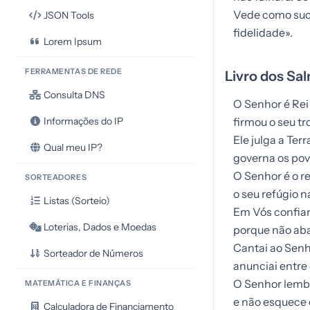
Vede como sucu
JSON Tools
fidelidade».
Lorem Ipsum
FERRAMENTAS DE REDE
Livro dos Sal
Consulta DNS
O Senhor é Rei
firmou o seu tr
Informações do IP
Ele julga a Terr
Qual meu IP?
governa os pov
O Senhor é o r
SORTEADORES
o seu refúgio n
Listas (Sorteio)
Em Vós confia
Loterias, Dados e Moedas
porque não aba
Cantai ao Senh
Sorteador de Números
anunciai entre 
O Senhor lemb
MATEMÁTICA E FINANÇAS
e não esquece o
Calculadora de Financiamento