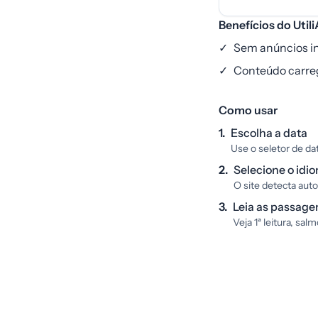
Benefícios do Util
✓
Sem anúncios int
✓
Conteúdo carreg
Como usar
1.
Escolha a data
Use o seletor de dat
2.
Selecione o idi
O site detecta aut
3.
Leia as passage
Veja 1ª leitura, sal