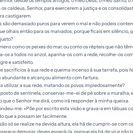
Senhor, desde os tempos antigos, o meu Deus, o meu Santo, o 
 os caldeus, Senhor, para exercerem a justiça e os consolida
ra castigarem.
s são demasiado puros para verem o mal e não podeis contem
ue olhais então para os malvados, porque ficais em silêncio, 
justo?
omens como os peixes do mar, ou como os répteis que não tê
a-os a todos no anzol, apanha-os com a rede, recolhe-os com
gre e satisfeito.
ce sacrifícios à sua rede e queima incenso à sua tarrafa, pois 
 abundante e alcançou alimento com fartura.
 a utilizar a sua rede, matando os povos impiedosamente?
 posto de sentinela, conservar-me-ei de pé sobre a muralha, e
 o que o Senhor me dirá, como irá responder à minha queixa.
ndeu-me: «Põe por escrito esta visão e grava-a em tábuas c
do que a possam ler facilmente.
ão só se realize na devida altura, ela há de cumprir-se com c
 parece demorar, deves esperá-la, porque ela há de vir e não t