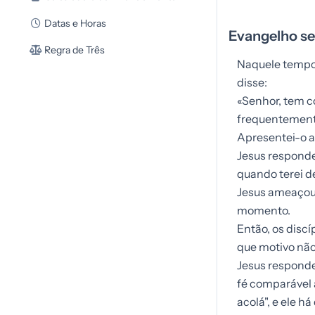
Datas e Horas
Evangelho se
Regra de Três
Naquele tempo,
disse:
«Senhor, tem co
frequentemente
Apresentei-o a
Jesus responde
quando terei d
Jesus ameaçou 
momento.
Então, os disc
que motivo não
Jesus responde
fé comparável 
acolá", e ele h