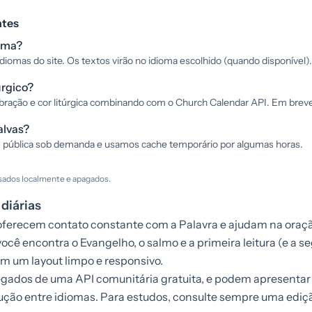
ntes
oma?
idiomas do site. Os textos virão no idioma escolhido (quando disponível).
úrgico?
bração e cor litúrgica combinando com o Church Calendar API. Em breve
alvas?
 pública sob demanda e usamos cache temporário por algumas horas.
sados localmente e apagados.
 diárias
s oferecem contato constante com a Palavra e ajudam na oraç
você encontra o Evangelho, o salmo e a primeira leitura (e a 
em um layout limpo e responsivo.
regados de uma API comunitária gratuita, e podem apresenta
ução entre idiomas. Para estudos, consulte sempre uma ediçã