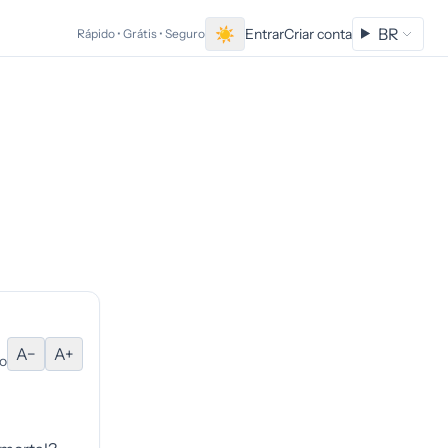
☀
BR
Entrar
Criar conta
Rápido • Grátis • Seguro
A−
A+
o