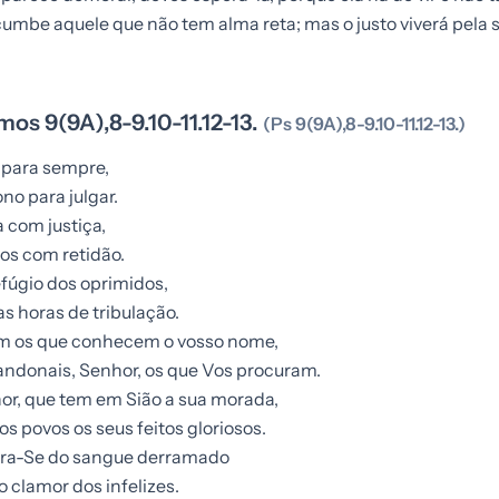
mbe aquele que não tem alma reta; mas o justo viverá pela 
mos 9(9A),8-9.10-11.12-13.
(Ps 9(9A),8-9.10-11.12-13.)
 para sempre,
ono para julgar.
a com justiça,
os com retidão.
efúgio dos oprimidos,
as horas de tribulação.
m os que conhecem o vosso nome,
ndonais, Senhor, os que Vos procuram.
or, que tem em Sião a sua morada,
os povos os seus feitos gloriosos.
ra-Se do sangue derramado
 clamor dos infelizes.