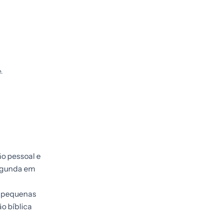
.
ão pessoal e
segunda em
r pequenas
o bíblica