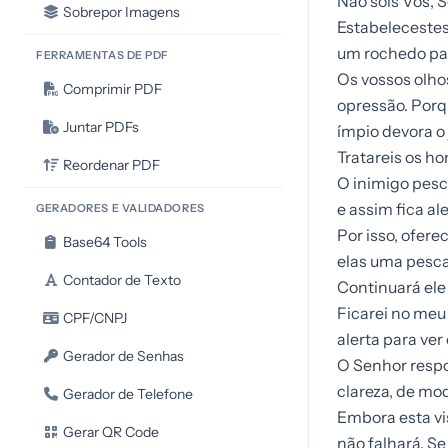
Não sois Vós, 
Sobrepor Imagens
Estabelecestes
um rochedo pa
FERRAMENTAS DE PDF
Os vossos olho
Comprimir PDF
opressão. Porq
Juntar PDFs
ímpio devora o 
Tratareis os h
Reordenar PDF
O inimigo pesc
e assim fica ale
GERADORES E VALIDADORES
Por isso, ofere
Base64 Tools
elas uma pesca
Contador de Texto
Continuará ele
Ficarei no meu
CPF/CNPJ
alerta para ver
Gerador de Senhas
O Senhor respo
clareza, de mo
Gerador de Telefone
Embora esta vis
Gerar QR Code
não falhará. Se