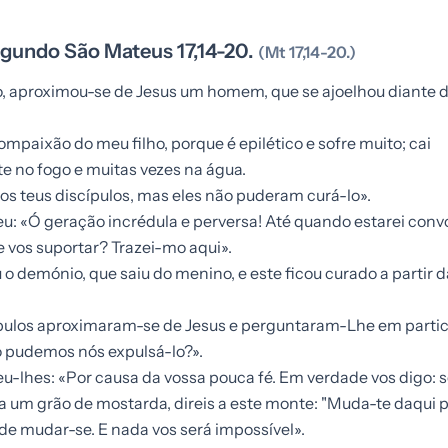
gundo São Mateus 17,14-20.
(Mt 17,14-20.)
 aproximou-se de Jesus um homem, que se ajoelhou diante d
mpaixão do meu filho, porque é epilético e sofre muito; cai
 no fogo e muitas vezes na água.
os teus discípulos, mas eles não puderam curá-lo».
u: «Ó geração incrédula e perversa! Até quando estarei conv
e vos suportar? Trazei-mo aqui».
o demónio, que saiu do menino, e este ficou curado a partir 
ípulos aproximaram-se de Jesus e perguntaram-Lhe em partic
 pudemos nós expulsá-lo?».
u-lhes: «Por causa da vossa pouca fé. Em verdade vos digo: s
a um grão de mostarda, direis a este monte: "Muda-te daqui 
á de mudar-se. E nada vos será impossível».