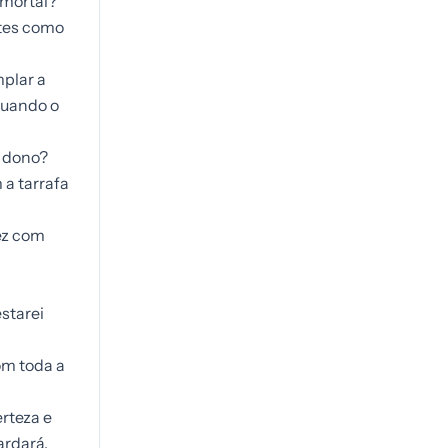
Imortal?
stes como
plar a
quando o
m dono?
 a tarrafa
fez com
starei
om toda a
erteza e
ardará.