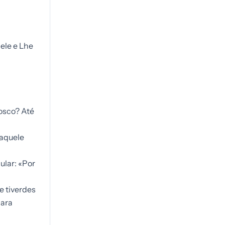
ele e Lhe
osco? Até
daquele
ular: «Por
e tiverdes
para