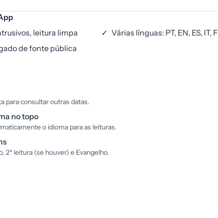
iApp
rusivos, leitura limpa
✓
Várias línguas: PT, EN, ES, IT, 
ado de fonte pública
a para consultar outras datas.
oma no topo
omaticamente o idioma para as leituras.
ns
mo, 2ª leitura (se houver) e Evangelho.