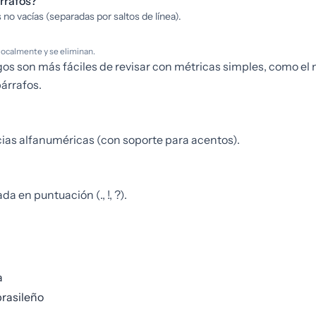
rrafos?
 no vacías (separadas por saltos de línea).
localmente y se eliminan.
gos son más fáciles de revisar con métricas simples, como el
párrafos.
as alfanuméricas (con soporte para acentos).
 en puntuación (., !, ?).
a
rasileño