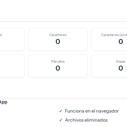
s'
Caracteres
Caracteres (sin 
0
0
s
Párrafos
líneas
0
0
iApp
✓
Funciona en el navegador
✓
Archivos eliminados