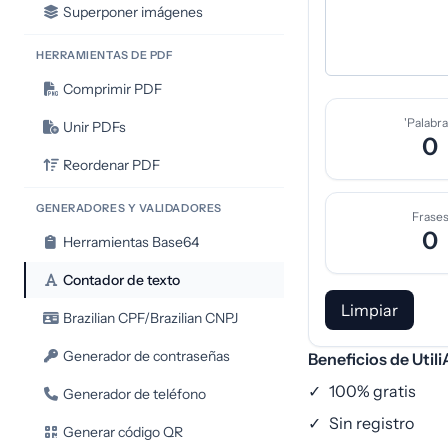
Superponer imágenes
HERRAMIENTAS DE PDF
Comprimir PDF
'Palabra
Unir PDFs
0
Reordenar PDF
GENERADORES Y VALIDADORES
Frase
0
Herramientas Base64
Contador de texto
Limpiar
Brazilian CPF/Brazilian CNPJ
Generador de contraseñas
Beneficios de Util
✓
100% gratis
Generador de teléfono
✓
Sin registro
Generar código QR