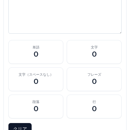
単語
文字
0
0
文字（スペースなし）
フレーズ
0
0
段落
行
0
0
クリア