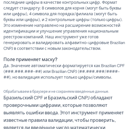
последние цифры в качестве контрольных цифр. Формат
следует стандарту: 8 символов для корня (могут быть буквы
или цифры), 4 символа для порядка/филиала (могут быть
буквы или цифры), и 2 контрольные цифры (только цифры).
Это изменение направлено на расширение возможностей
идентификации и улучшение управления национальным
реестром компаний. Наш инструмент уже готов
генерировать и валидировать алфавитно-цифровые Brazilian
CNPJ в соответствии с новым законодательством.
Поле применяет маску?
Да. Значение автоматически форматируется как Brazilian CPF
(###.###.###-##) или Brazilian CNPJ (##.###.###/####-
##), но валидация использует только цифры/символы.
Обрабатываем в браузере и не сохраняем введённые данные.
Бразильский CPF и Бразильский CNPJ обладают
проверочными цифрами, которые позволяют
выявлять ошибки ввода. Этот инструмент применяет
известные правила валидации, чтобы проверить,
является ли введённое число математически