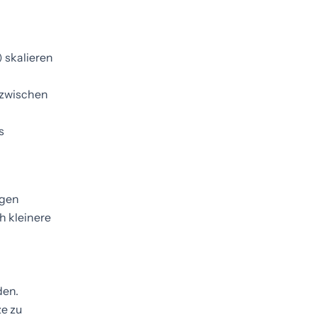
) skalieren
 zwischen
s
igen
h kleinere
den.
ze zu