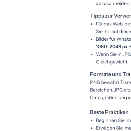
abzuschneiden, 
Tipps zur Verw
Für das Web, def
Sie ihn auf dies
Bilder für What
1080–2048 px
B
Wenn Sie in JPG
Gleichgewicht.
Formate und Tr
PNG bewahrt Trans
Bereichen. JPG erz
Dateigrößen bei gut
Beste Praktiken
Beginnen Sie im
Erwägen Sie, me