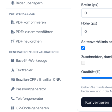
Bilder überlagern
Breite (px)
PDF-WERKZEUGE
PDF komprimieren
Höhe (px)
PDFs zusammenführen
PDF neu ordnen
Seitenverhältnis b
GENERATOREN UND VALIDATOREN
Zuschneiden, damit
Base64-Werkzeuge
Textzähler
Qualität (%)
Brazilian CPF / Brazilian CNPJ
Geben Sie mindestens 
Passwortgenerator
bedecken, und in der 
Telefongenerator
Konvertieren
QR-Code generieren