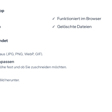
App
✓
Funktioniert im Browser
o
✓
Gelöschte Dateien
ndet
 aus (JPG, PNG, WebP, GIF).
npassen
Höhe fest und ob Sie zuschneiden möchten.
Bild herunter.