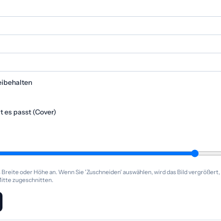
eibehalten
 es passt (Cover)
Breite oder Höhe an. Wenn Sie 'Zuschneiden' auswählen, wird das Bild vergrößert,
Mitte zugeschnitten.