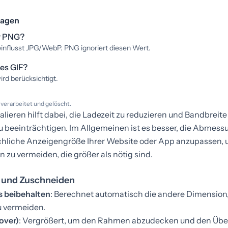
ragen
ür PNG?
eeinflusst JPG/WebP. PNG ignoriert diesen Wert.
tes GIF?
rd berücksichtigt.
 verarbeitet und gelöscht.
kalieren hilft dabei, die Ladezeit zu reduzieren und Bandbreite
u beeinträchtigen. Im Allgemeinen ist es besser, die Abmes
ächliche Anzeigengröße Ihrer Website oder App anzupassen,
 zu vermeiden, die größer als nötig sind.
s und Zuschneiden
s beibehalten
: Berechnet automatisch die andere Dimension
u vermeiden.
over)
: Vergrößert, um den Rahmen abzudecken und den Üb