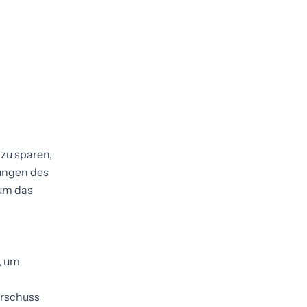
 zu sparen,
sungen des
 um das
, um
erschuss