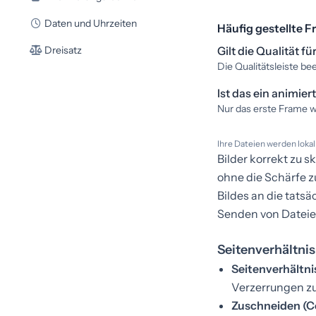
Daten und Uhrzeiten
Häufig gestellte F
Dreisatz
Gilt die Qualität f
Die Qualitätsleiste b
Ist das ein animier
Nur das erste Frame wi
Ihre Dateien werden lokal
Bilder korrekt zu s
ohne die Schärfe z
Bildes an die tats
Senden von Dateien
Seitenverhältni
Seitenverhältni
Verzerrungen z
Zuschneiden (C