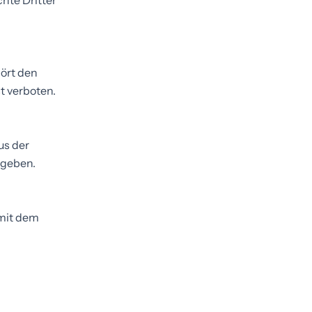
chte Dritter
hört den
t verboten.
us der
rgeben.
 mit dem