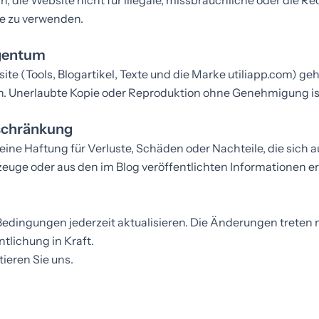
ch, die Website nicht für illegale, missbräuchliche oder die Re
e zu verwenden.
igentum
ite (Tools, Blogartikel, Texte und die Marke utiliapp.com) ge
n. Unerlaubte Kopie oder Reproduktion ohne Genehmigung is
schränkung
ne Haftung für Verluste, Schäden oder Nachteile, die sich a
euge oder aus den im Blog veröffentlichten Informationen e
edingungen jederzeit aktualisieren. Die Änderungen treten
tlichung in Kraft.
ieren Sie uns
.