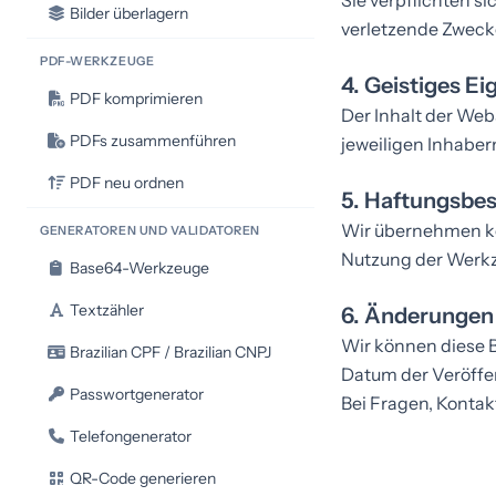
Sie verpflichten si
Bilder überlagern
verletzende Zweck
PDF-WERKZEUGE
4. Geistiges E
PDF komprimieren
Der Inhalt der Webs
PDFs zusammenführen
jeweiligen Inhaber
PDF neu ordnen
5. Haftungsbe
Wir übernehmen kei
GENERATOREN UND VALIDATOREN
Nutzung der Werkz
Base64-Werkzeuge
Textzähler
6. Änderungen
Wir können diese B
Brazilian CPF / Brazilian CNPJ
Datum der Veröffen
Passwortgenerator
Bei Fragen,
Kontakt
Telefongenerator
QR-Code generieren