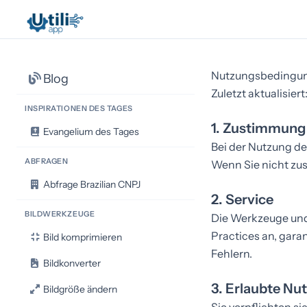
Nutzungsbedingu
Blog
Zuletzt aktualisier
INSPIRATIONEN DES TAGES
1. Zustimmung
Evangelium des Tages
Bei der Nutzung d
ABFRAGEN
Wenn Sie nicht zus
Abfrage Brazilian CNPJ
2. Service
BILDWERKZEUGE
Die Werkzeuge und 
Practices an, gara
Bild komprimieren
Fehlern.
Bildkonverter
3. Erlaubte Nu
Bildgröße ändern