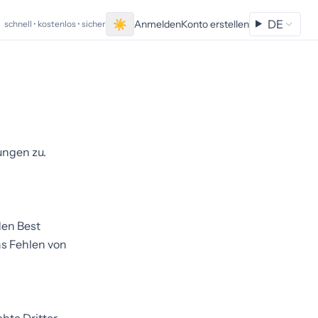
☀
DE
Anmelden
Konto erstellen
schnell • kostenlos • sicher
ungen zu.
den Best
as Fehlen von